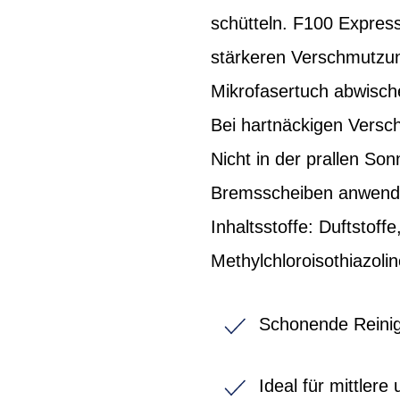
schütteln. F100 Expres
stärkeren Verschmutzun
Mikrofasertuch abwische
Bei hartnäckigen Versc
Nicht in der prallen So
Bremsscheiben anwende
Inhaltsstoffe: Duftstoff
Methylchloroisothiazoli
Schonende Reinig
Ideal für mittler