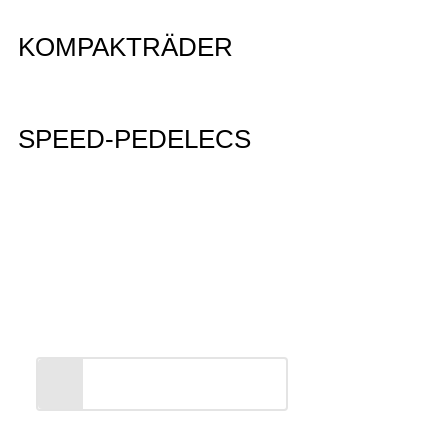
KOMPAKTRÄDER
SPEED-PEDELECS
Entdecken Sie unsere
PEGASUS Markenwelt
ALLES ANZEIGEN