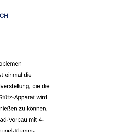
RCH
problemen
t einmal die
erstellung, die die
Stütz-Apparat wird
enießen zu können,
ead-Vorbau mit 4-
bügel-Klemm-