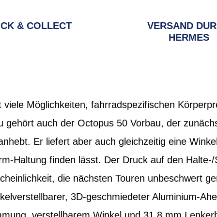
ICK & COLLECT
VERSAND DU
HERMES
rt viele Möglichkeiten, fahrradspezifischen Körper
 gehört auch der Octopus 50 Vorbau, der zunächs
bt. Er liefert aber auch gleichzeitig eine Winkelv
m-Haltung finden lässt. Der Druck auf den Halte-/
scheinlichkeit, die nächsten Touren unbeschwert g
winkelverstellbarer, 3D-geschmiedeter Aluminium-Ah
mung, verstellbarem Winkel und 31,8 mm Lenker