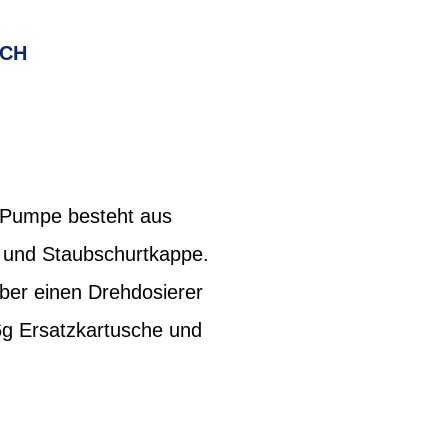
RCH
2-Pumpe besteht aus
z und Staubschurtkappe.
Über einen Drehdosierer
6g Ersatzkartusche und